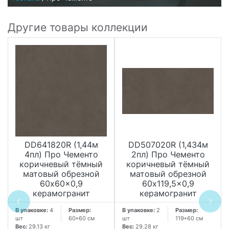
Другие товары коллекции
DD641820R (1,44м
DD507020R (1,434м
4пл) Про Чементо
2пл) Про Чементо
коричневый тёмный
коричневый тёмный
матовый обрезной
матовый обрезной
60x60x0,9
60x119,5x0,9
керамогранит
керамогранит
В упаковке:
4
Размер:
В упаковке:
2
Размер:
шт
60*60 см
шт
119*60 см
Вес:
29.13 кг
Вес:
29.28 кг