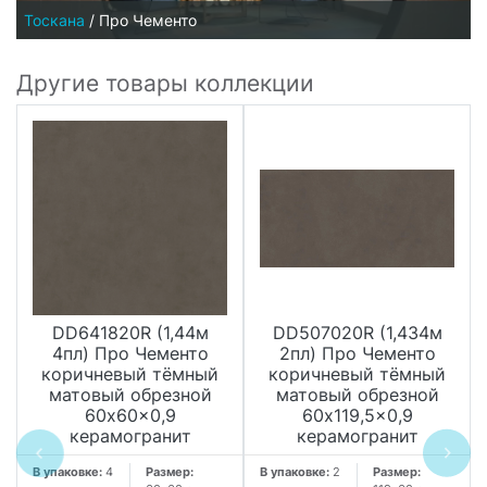
Тоскана
/
Про Чементо
Другие товары коллекции
DD641820R (1,44м
DD507020R (1,434м
4пл) Про Чементо
2пл) Про Чементо
коричневый тёмный
коричневый тёмный
матовый обрезной
матовый обрезной
60x60x0,9
60x119,5x0,9
керамогранит
керамогранит
В упаковке:
4
Размер:
В упаковке:
2
Размер: