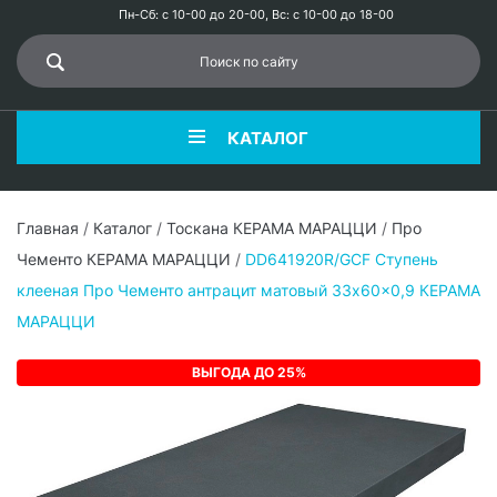
Пн-Сб: с 10-00 до 20-00, Вс: с 10-00 до 18-00
КАТАЛОГ
Главная
/
Каталог
/
Тоскана КЕРАМА МАРАЦЦИ
/
Про
Чементо КЕРАМА МАРАЦЦИ
/
DD641920R/GCF Ступень
клееная Про Чементо антрацит матовый 33x60x0,9 КЕРАМА
МАРАЦЦИ
ВЫГОДА ДО 25%