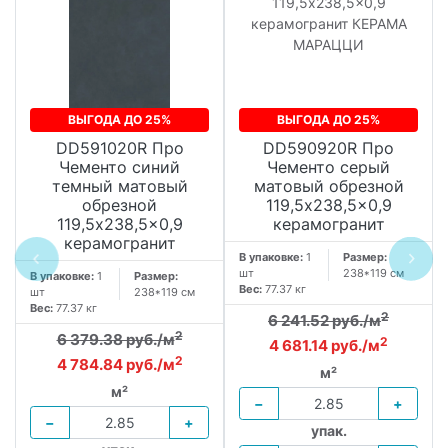
ВЫГОДА ДО 25%
ВЫГОДА ДО 25%
DD591020R Про
DD590920R Про
Чементо синий
Чементо серый
темный матовый
матовый обрезной
обрезной
119,5x238,5x0,9
119,5x238,5x0,9
керамогранит
керамогранит
В упаковке:
1
Размер:
шт
238*119 см
В упаковке:
1
Размер:
Вес:
77.37 кг
шт
238*119 см
Вес:
77.37 кг
2
6 241.52 руб./м
2
6 379.38 руб./м
2
4 681.14 руб./м
2
4 784.84 руб./м
м²
м²
−
+
−
+
упак.