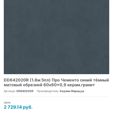
DD642020R (1.8м 5пл) Про Чементо синий тёмный
матовый обрезной 60x60x0,9 керам.гранит
Артикул:
DD642020R
Производитель:
Керама Марацци
Цена:
2 729.14 руб.