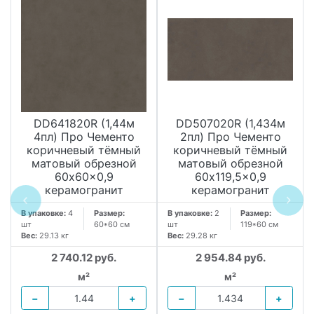
DD641820R (1,44м
DD507020R (1,434м
4пл) Про Чементо
2пл) Про Чементо
коричневый тёмный
коричневый тёмный
матовый обрезной
матовый обрезной
60x60x0,9
60x119,5x0,9
керамогранит
керамогранит
В упаковке:
4
Размер:
В упаковке:
2
Размер:
шт
60*60 см
шт
119*60 см
Вес:
29.13 кг
Вес:
29.28 кг
2 740.12 руб.
2 954.84 руб.
м²
м²
−
+
−
+