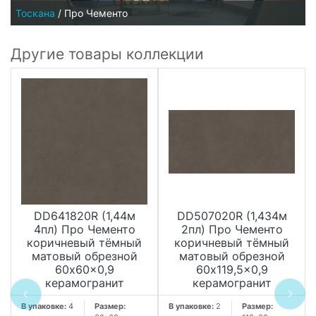
Тоскана
/
Про Чементо
Другие товары коллекции
DD641820R (1,44м
DD507020R (1,434м
4пл) Про Чементо
2пл) Про Чементо
коричневый тёмный
коричневый тёмный
матовый обрезной
матовый обрезной
60x60x0,9
60x119,5x0,9
керамогранит
керамогранит
В упаковке:
4
Размер:
В упаковке:
2
Размер: