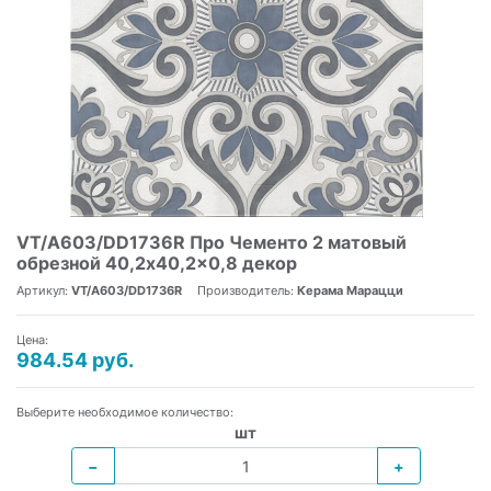
VT/A603/DD1736R Про Чементо 2 матовый
обрезной 40,2x40,2x0,8 декор
Артикул:
VT/A603/DD1736R
Производитель:
Керама Марацци
Цена:
984.54 руб.
Выберите необходимое количество:
шт
−
+