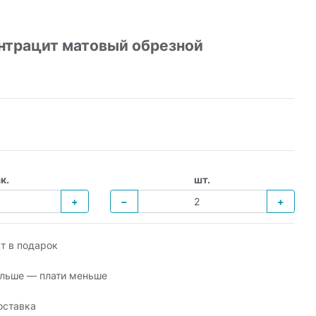
антрацит матовый обрезной
к.
шт.
+
−
+
т в подарок
льше — плати меньше
оставка