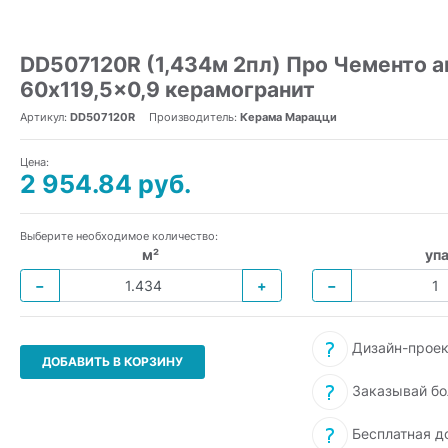
DD507120R (1,434м 2пл) Про Чементо 
60x119,5x0,9 керамогранит
Артикул:
DD507120R
Производитель:
Керама Марацци
Цена:
2 954.84 руб.
Выберите необходимое количество:
м²
упа
−
+
−
Дизайн-проек
ДОБАВИТЬ В КОРЗИНУ
Заказывай бо
Бесплатная д