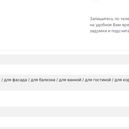
Запишитесь по тел
на удобное Вам вр
задумки и подсчит
а / для фасада / для балкона / для ванной / для гостиной / для к