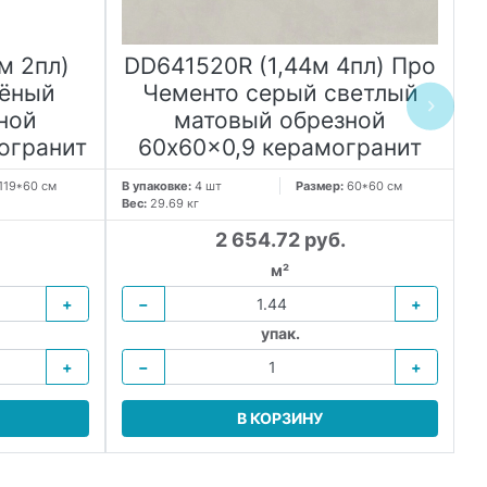
м 2пл)
DD641520R (1,44м 4пл) Про
лёный
Чементо серый светлый
ной
матовый обрезной
огранит
60x60x0,9 керамогранит
6
119*60 см
В упаковке:
4 шт
Размер:
60*60 см
В 
Вес:
29.69 кг
Ве
2 654.72 руб.
м²
+
−
+
упак.
+
−
+
В КОРЗИНУ