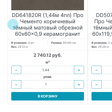
DD641820R (1,44м 4пл) Про
DD507
Чементо коричневый
Про Ч
тёмный матовый обрезной
тёмный
60x60x0,9 керамогранит
60x119
В упаковке:
4 шт
Размер:
60*60 см
В упаковке:
2 
Вес:
29.13 кг
Вес:
29.28 кг
2 740.12 руб.
м²
−
+
−
упак.
−
+
−
В КОРЗИНУ