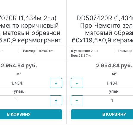
020R (1,434м 2пл)
DD507420R (1,434
ементо коричневый
Про Чементо зе
 матовый обрезной
матовый обрез
,5x0,9 керамогранит
60x119,5x0,9 керам
шт
Размер:
119*60 см
В упаковке:
2 шт
Размер:
Вес:
28.67 кг
2 954.84 руб.
2 954.84 руб.
м²
м²
+
−
упак.
упак.
+
−
В КОРЗИНУ
В КОРЗИНУ