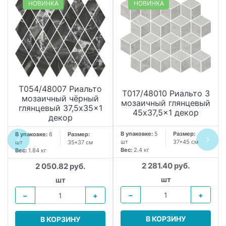
НОВИНКА
НОВИНКА
T054/48007 Риальто
T017/48010 Риальто 3
мозаичный чёрный
мозаичный глянцевый
глянцевый 37,5x35x1
45x37,5x1 декор
декор
В упаковке:
5
Размер:
В упаковке:
6
Размер:
шт
37*45 см
шт
35*37 см
Вес:
2.4 кг
Вес:
1.84 кг
2 281.40 руб.
2 050.82 руб.
шт
шт
−
+
−
+
В КОРЗИНУ
В КОРЗИНУ