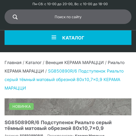
Пн-Сб: с 10-00 до 20-00, Вс: с 10-00 до 18-00
КАТАЛОГ
Главная
/
Каталог
/
Венеция КЕРАМА МАРАЦЦИ
/
Риальто
КЕРАМА МАРАЦЦИ
/
SG850890R/6 Подступенок Риальто
серый тёмный матовый обрезной 80x10,7x0,9 КЕРАМА
МАРАЦЦИ
НОВИНКА
SG850890R/6 Подступенок Риальто серый
тёмный матовый обрезной 80x10,7x0,9
Артикул:
SG850890R/6
Производитель:
Керама Марацци