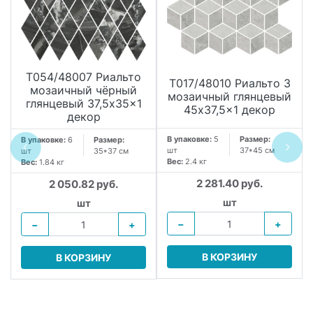
T054/48007 Риальто
T017/48010 Риальто 3
мозаичный чёрный
мозаичный глянцевый
глянцевый 37,5x35x1
45x37,5x1 декор
декор
В упаковке:
5
Размер:
В упаковке:
6
Размер:
шт
37*45 см
шт
35*37 см
Вес:
2.4 кг
Вес:
1.84 кг
2 281.40 руб.
2 050.82 руб.
шт
шт
−
+
−
+
В КОРЗИНУ
В КОРЗИНУ