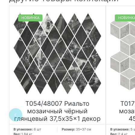
НОВИНКА
НОВИНК
T054/48007 Риальто
T017
й
мозаичный чёрный
моза
глянцевый 37,5x35x1 декор
4
В упаковке:
6 шт
Размер:
35*37 см
В упаковке:
5 
Вес:
1.84 кг
Вес:
2.4 кг