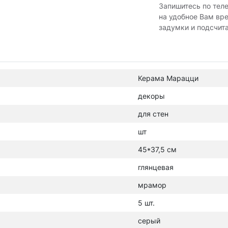
Запишитесь по тел
на удобное Вам вр
задумки и подсчит
Керама Марацци
декоры
для стен
шт
45*37,5 см
глянцевая
мрамор
5 шт.
серый