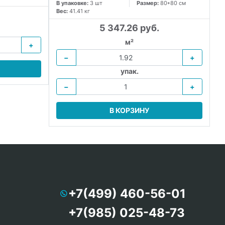
В 
В упаковке:
3 шт
Размер:
80*80 см
Ве
Вес:
41.41 кг
5 347.26 руб.
м²
+
−
+
упак.
−
+
В КОРЗИНУ
+7(499) 460-56-01
+7(985) 025-48-73