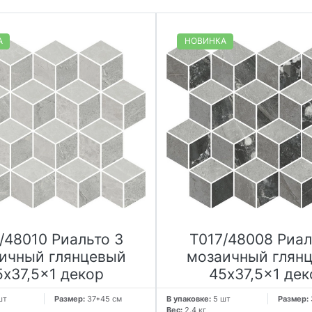
А
НОВИНКА
/48010 Риальто 3
T017/48008 Риал
ичный глянцевый
мозаичный глян
5x37,5x1 декор
45x37,5x1 дек
шт
Размер:
37*45 см
В упаковке:
5 шт
Размер:
Вес:
2.4 кг