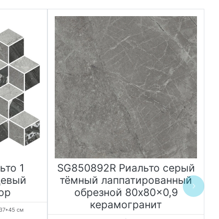
ьто 1
SG850892R Риальто серый
цевый
тёмный лаппатированный
ор
обрезной 80x80x0,9
т
керамогранит
37*45 см