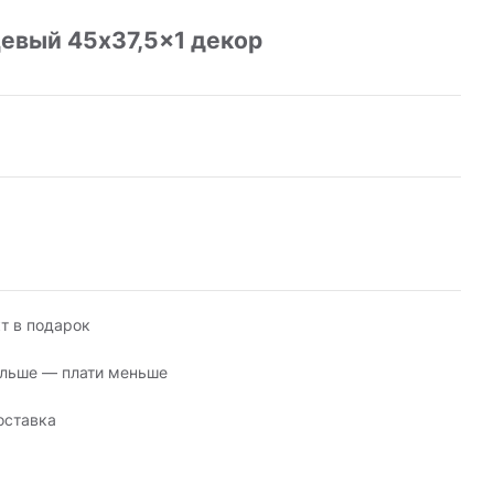
цевый 45x37,5x1 декор
т в подарок
льше — плати меньше
оставка