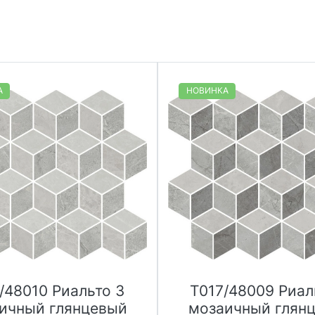
А
НОВИНКА
/48010 Риальто 3
T017/48009 Риал
ичный глянцевый
мозаичный глян