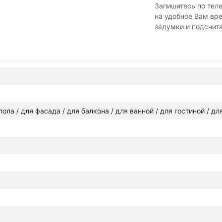
Запишитесь по тел
на удобное Вам вр
задумки и подсчит
 пола / для фасада / для балкона / для ванной / для гостиной / д