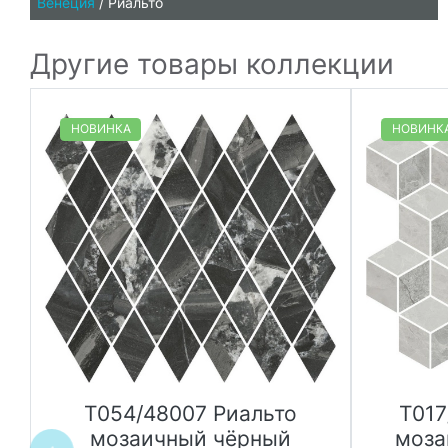
Венеция
/
Риальто
Другие товары коллекции
НОВИНКА
НОВИНК
T054/48007 Риальто
T017
й
мозаичный чёрный
моза