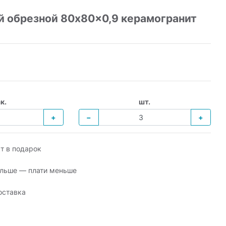
 обрезной 80x80x0,9 керамогранит
к.
шт.
+
−
+
т в подарок
льше — плати меньше
оставка