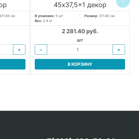
ор
45x37,5x1 декор
37*45 см
В упаковке:
5 шт
Размер:
37*45 см
Вес:
2.4 кг
В 
Ве
2 281.40 руб.
шт
+
−
+
В КОРЗИНУ