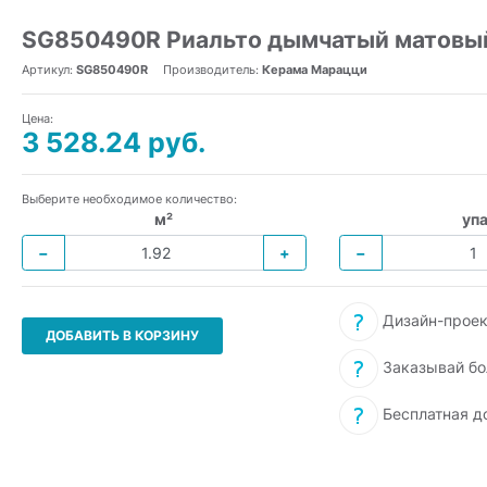
SG850490R Риальто дымчатый матовый
Артикул:
SG850490R
Производитель:
Керама Марацци
Цена:
3 528.24 руб.
Выберите необходимое количество:
м²
упа
−
+
−
Дизайн-проек
ДОБАВИТЬ В КОРЗИНУ
Заказывай бо
Бесплатная д