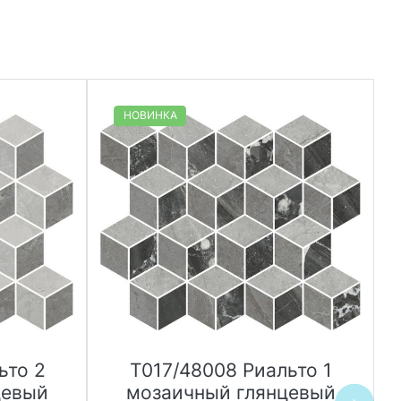
НОВИНКА
ьто 2
T017/48008 Риальто 1
цевый
мозаичный глянцевый