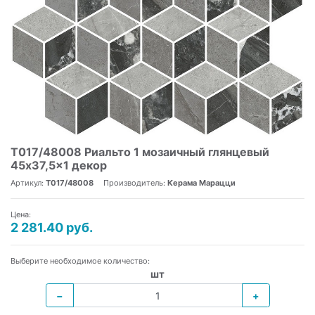
T017/48008 Риальто 1 мозаичный глянцевый
45x37,5x1 декор
Артикул:
T017/48008
Производитель:
Керама Марацци
Цена:
2 281.40 руб.
Выберите необходимое количество:
шт
−
+