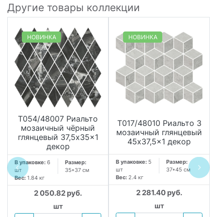
Другие товары коллекции
НОВИНКА
НОВИНКА
T054/48007 Риальто
T017/48010 Риальто 3
мозаичный чёрный
мозаичный глянцевый
глянцевый 37,5x35x1
45x37,5x1 декор
декор
В упаковке:
5
Размер:
В упаковке:
6
Размер:
шт
37*45 см
шт
35*37 см
Вес:
2.4 кг
Вес:
1.84 кг
2 281.40 руб.
2 050.82 руб.
шт
шт