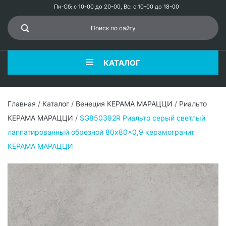
Пн-Сб: с 10-00 до 20-00, Вс: с 10-00 до 18-00
КАТАЛОГ
Главная
/
Каталог
/
Венеция КЕРАМА МАРАЦЦИ
/
Риальто
КЕРАМА МАРАЦЦИ
/
SG850392R Риальто серый светлый
лаппатированный обрезной 80x80x0,9 керамогранит
КЕРАМА МАРАЦЦИ