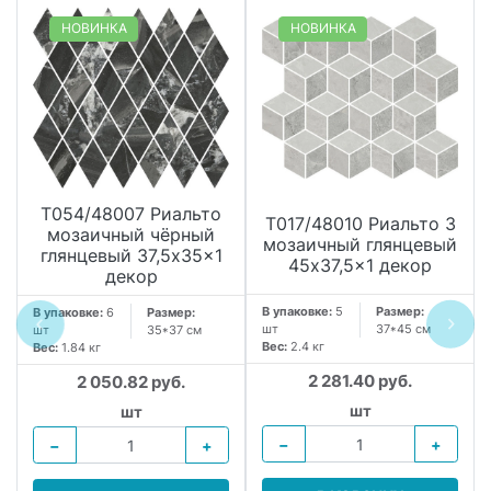
НОВИНКА
НОВИНКА
T054/48007 Риальто
T017/48010 Риальто 3
мозаичный чёрный
мозаичный глянцевый
глянцевый 37,5x35x1
45x37,5x1 декор
декор
В упаковке:
5
Размер:
В упаковке:
6
Размер:
шт
37*45 см
шт
35*37 см
Вес:
2.4 кг
Вес:
1.84 кг
2 281.40 руб.
2 050.82 руб.
шт
шт
−
+
−
+