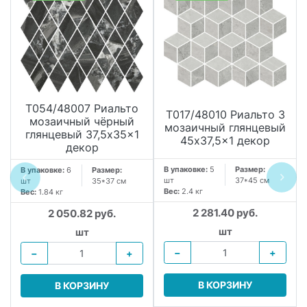
T054/48007 Риальто
T017/48010 Риальто 3
мозаичный чёрный
мозаичный глянцевый
глянцевый 37,5x35x1
45x37,5x1 декор
декор
В упаковке:
5
Размер:
В упаковке:
6
Размер:
шт
37*45 см
шт
35*37 см
Вес:
2.4 кг
Вес:
1.84 кг
2 281.40 руб.
2 050.82 руб.
шт
шт
−
+
−
+
В КОРЗИНУ
В КОРЗИНУ