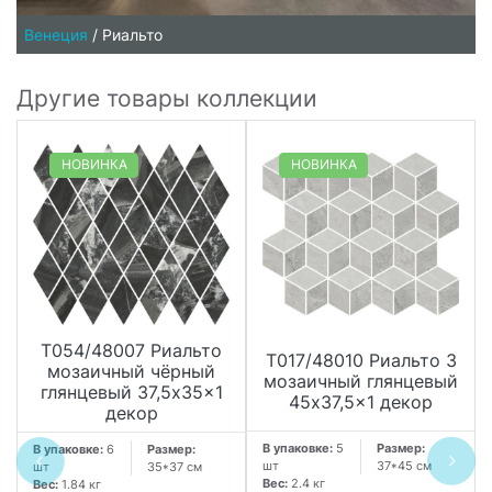
Венеция
/
Риальто
Другие товары коллекции
НОВИНКА
НОВИНКА
T054/48007 Риальто
T017/48010 Риальто 3
мозаичный чёрный
мозаичный глянцевый
глянцевый 37,5x35x1
45x37,5x1 декор
декор
В упаковке:
5
Размер:
В упаковке:
6
Размер:
шт
37*45 см
шт
35*37 см
Вес:
2.4 кг
Вес:
1.84 кг