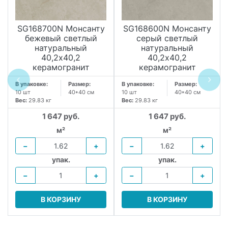
SG168700N Монсанту
SG168600N Монсанту
бежевый светлый
серый светлый
натуральный
натуральный
40,2х40,2
40,2х40,2
керамогранит
керамогранит
В упаковке:
Размер:
В упаковке:
Размер:
10 шт
40*40 см
10 шт
40*40 см
Вес:
29.83 кг
Вес:
29.83 кг
1 647 руб.
1 647 руб.
м²
м²
−
+
−
+
упак.
упак.
−
+
−
+
В КОРЗИНУ
В КОРЗИНУ