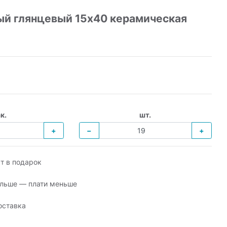
ый глянцевый 15х40 керамическая
к.
шт.
+
−
+
т в подарок
льше — плати меньше
оставка