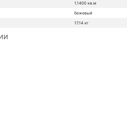
1.1400 кв.м
бежевый
17.14 кг
ии