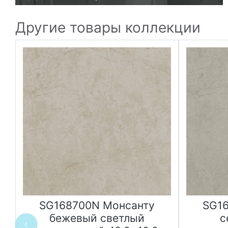
Другие товары коллекции
SG168700N Монсанту
SG1
0
бежевый светлый
с