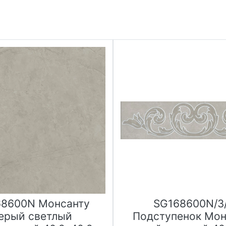
68600N Монсанту
SG168600N/3
ерый светлый
Подступенок Мон