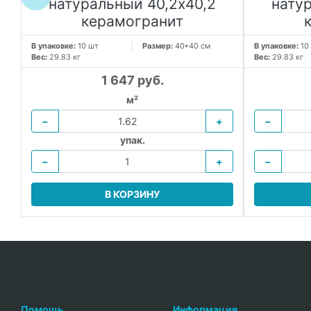
натуральный 40,2х40,2
нату
керамогранит
В упаковке:
10 шт
Размер:
40*40 см
В упаковке:
10
Вес:
29.83 кг
Вес:
29.83 кг
1 647 руб.
м²
−
+
−
упак.
−
+
−
В КОРЗИНУ
Помощь
Информация