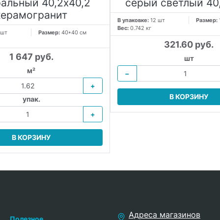
ральный 40,2х40,2
серый светлый 40,
керамогранит
В упаковке:
12 шт
Размер:
Вес:
0.742 кг
 шт
Размер:
40*40 см
321.60 руб.
1 647 руб.
шт
м²
−
+
В КОРЗИНУ
упак.
+
В КОРЗИНУ
Адреса магазинов
Полезное