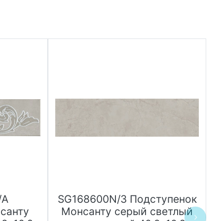
/A
SG168600N/3 Подступенок
санту
Монсанту серый светлый