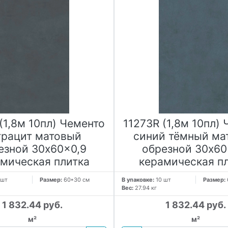
(1,8м 10пл) Чементо
11273R (1,8м 10пл)
трацит матовый
синий тёмный ма
езной 30x60x0,9
обрезной 30x60
мическая плитка
керамическая п
 шт
Размер:
60*30 см
В упаковке:
10 шт
Размер:
Вес:
27.94 кг
1 832.44 руб.
1 832.44 руб.
м²
м²