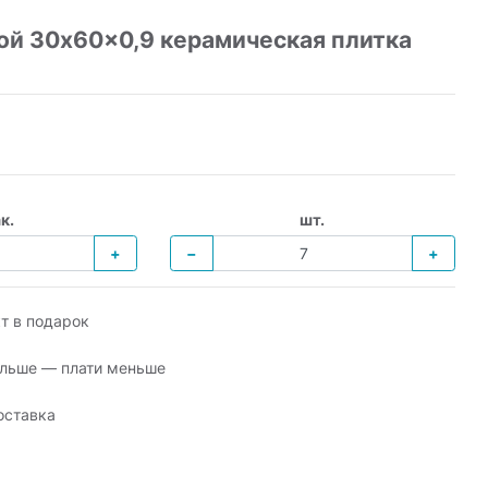
ой 30x60x0,9 керамическая плитка
к.
шт.
+
−
+
т в подарок
льше — плати меньше
оставка