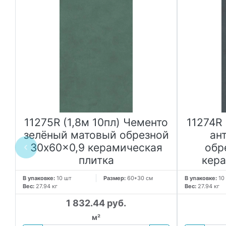
о
11275R (1,8м 10пл) Чементо
11274R 
,9
зелёный матовый обрезной
ан
30x60x0,9 керамическая
обр
плитка
кера
В упаковке:
10 шт
Размер:
60*30 см
В упаковке:
10
Вес:
27.94 кг
Вес:
27.94 кг
1 832.44 руб.
м²