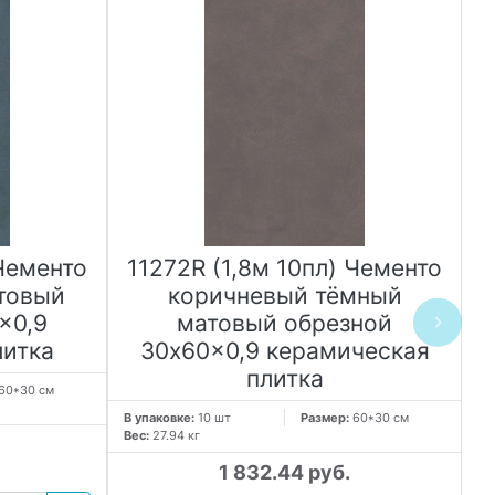
 Чементо
11272R (1,8м 10пл) Чементо
товый
коричневый тёмный
x0,9
матовый обрезной
литка
30x60x0,9 керамическая
плитка
60*30 см
В 
Ве
В упаковке:
10 шт
Размер:
60*30 см
Вес:
27.94 кг
1 832.44 руб.