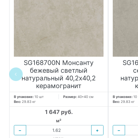
SG168700N Монсанту
SG1
бежевый светлый
с
натуральный 40,2х40,2
нату
керамогранит
В упаковке:
10 шт
Размер:
40*40 см
В упаковке:
10
Вес:
29.83 кг
Вес:
29.83 кг
1 647 руб.
м²
−
+
−