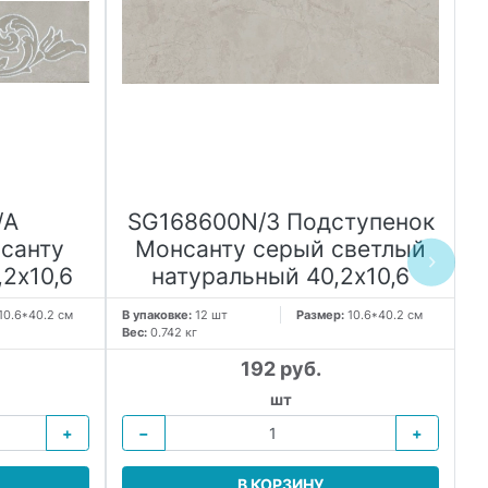
/A
SG168600N/3 Подступенок
санту
Монсанту серый светлый
2х10,6
натуральный 40,2х10,6
б
10.6*40.2 см
В упаковке:
12 шт
Размер:
10.6*40.2 см
В 
Вес:
0.742 кг
Ве
192 руб.
шт
+
−
+
В КОРЗИНУ