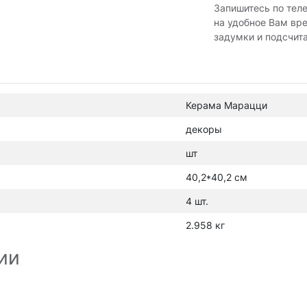
Запишитесь по тел
на удобное Вам вр
задумки и подсчит
Керама Марацци
декоры
шт
40,2*40,2 см
4 шт.
2.958 кг
ии