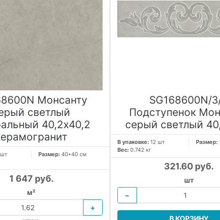
68600N Монсанту
SG168600N/3
ерый светлый
Подступенок Мон
ральный 40,2х40,2
серый светлый 40,
керамогранит
В упаковке:
12 шт
Размер:
Вес:
0.742 кг
 шт
Размер:
40*40 см
321.60 руб.
1 647 руб.
шт
м²
−
+
В КОРЗИНУ