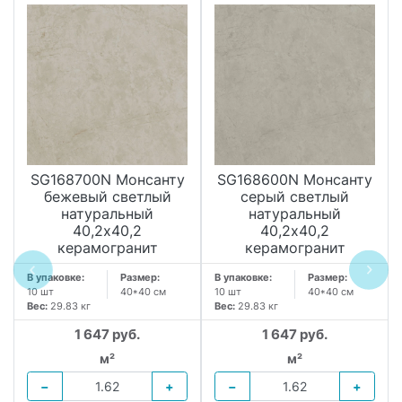
SG168700N Монсанту
SG168600N Монсанту
бежевый светлый
серый светлый
натуральный
натуральный
40,2х40,2
40,2х40,2
керамогранит
керамогранит
В упаковке:
Размер:
В упаковке:
Размер:
10 шт
40*40 см
10 шт
40*40 см
Вес:
29.83 кг
Вес:
29.83 кг
1 647 руб.
1 647 руб.
м²
м²
−
+
−
+