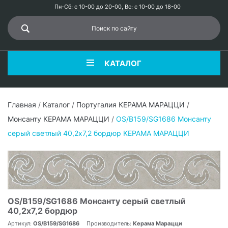
Пн-Сб: с 10-00 до 20-00, Вс: с 10-00 до 18-00
КАТАЛОГ
Главная
/
Каталог
/
Португалия КЕРАМА МАРАЦЦИ
/
Монсанту КЕРАМА МАРАЦЦИ
/
OS/B159/SG1686 Монсанту
серый светлый 40,2х7,2 бордюр КЕРАМА МАРАЦЦИ
OS/B159/SG1686 Монсанту серый светлый
40,2х7,2 бордюр
Артикул:
OS/B159/SG1686
Производитель:
Керама Марацци