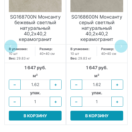
SG168700N Монсанту
SG168600N Монсанту
бежевый светлый
серый светлый
натуральный
натуральный
40,2х40,2
40,2х40,2
керамогранит
керамогранит
В упаковке:
Размер:
В упаковке:
Размер:
10 шт
40*40 см
10 шт
40*40 см
Вес:
29.83 кг
Вес:
29.83 кг
1 647 руб.
1 647 руб.
м²
м²
−
+
−
+
упак.
упак.
−
+
−
+
В КОРЗИНУ
В КОРЗИНУ