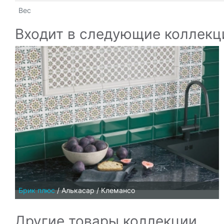
Вес
Входит в следующие коллекц
Брик плюс
/
Алькасар / Клемансо
Другие товары коллекции