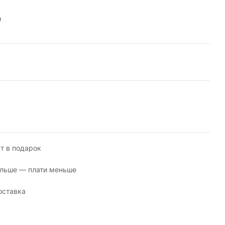
р
т в подарок
льше — плати меньше
оставка