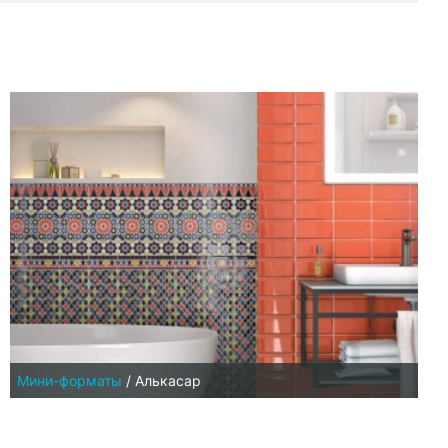
Мини-форматы
/
Алькасар