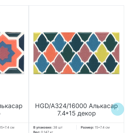
лькасар
HGD/A324/16000 Алькасар
р
7.4*15 декор
15*7.4 см
В упаковке:
38 шт
Размер:
15*7.4 см
В 
Вес:
0.147 кг
Ве