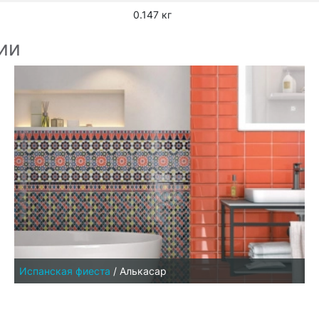
0.147 кг
ии
Испанская фиеста
/
Алькасар