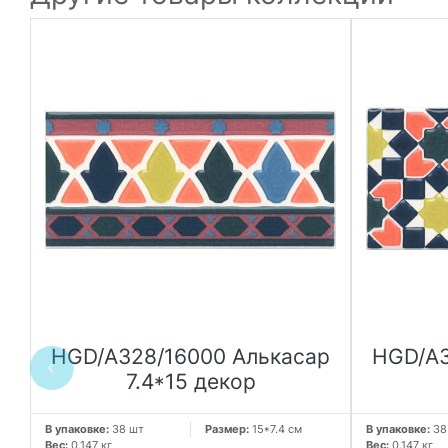
HGD/A328/16000 Алькасар
HGD/A3
7.4*15 декор
В упаковке:
38 шт
Размер:
15*7.4 см
В упаковке:
38
Вес:
0.147 кг
Вес:
0.147 кг