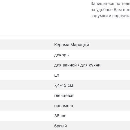
Запишитесь по тел
на удобное Вам вр
задумки и подсчит
Керама Марацци
декоры
для ванной / для кухни
шт
7,4*15 см
глянцевая
орнамент
38 шт.
белый