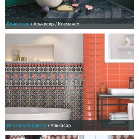
Брик плюс
/
Алькасар / Клемансо
Испанская фиеста
/
Алькасар