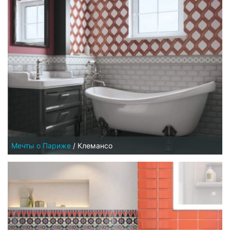
Мечты о Париже
/
Клемансо