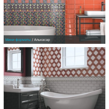
Мини-форматы
/
Алькасар