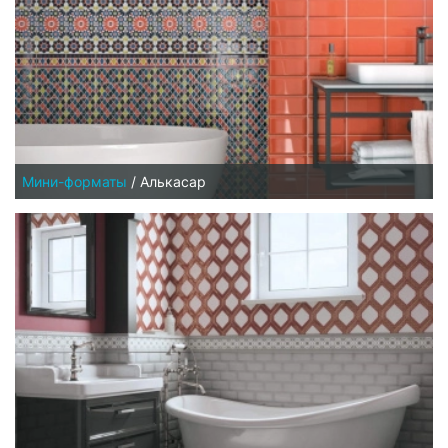
Мини-форматы
/
Алькасар