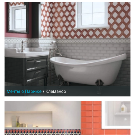
Мечты о Париже
/
Клемансо