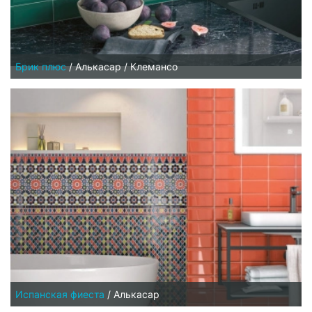
Брик плюс
/
Алькасар / Клемансо
Испанская фиеста
/
Алькасар