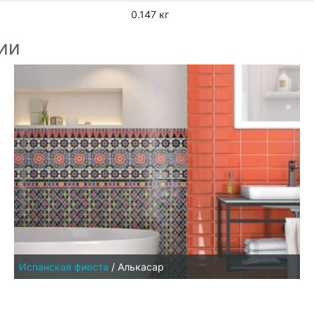
0.147 кг
ии
Испанская фиеста
/
Алькасар