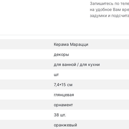
Запишитесь по тел
на удобное Вам вр
задумки и подсчит
Керама Марацци
декоры
для ванной / для кухни
шт
7,4*15 см
глянцевая
орнамент
38 шт.
оранжевый