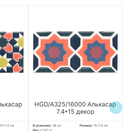
лькасар
HGD/A325/16000 Алькасар
р
7.4*15 декор
15*7.4 см
В упаковке:
38 шт
Размер:
15*7.4 см
В 
Вес:
0.147 кг
Ве