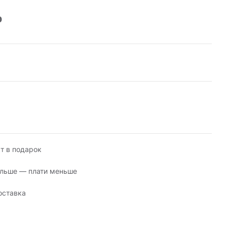
р
т в подарок
льше — плати меньше
оставка