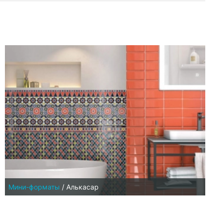
Мини-форматы
/
Алькасар