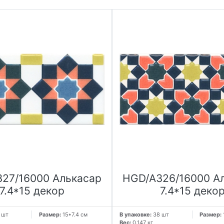
27/16000 Алькасар
HGD/A326/16000 А
7.4*15 декор
7.4*15 деко
 шт
Размер:
15*7.4 см
В упаковке:
38 шт
Размер:
Вес:
0.147 кг