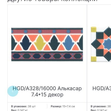
HGD/A328/16000 Алькасар
HGD/A3
7.4*15 декор
В упаковке:
38 шт
Размер:
15*7.4 см
В упаковке:
38
Вес:
0.147 кг
Вес:
0.147 кг