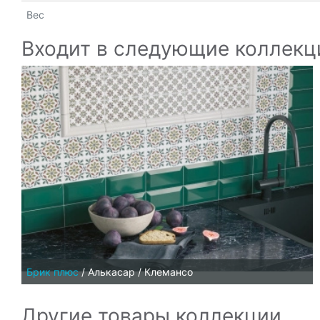
Вес
Входит в следующие коллекц
Брик плюс
/
Алькасар / Клемансо
Другие товары коллекции