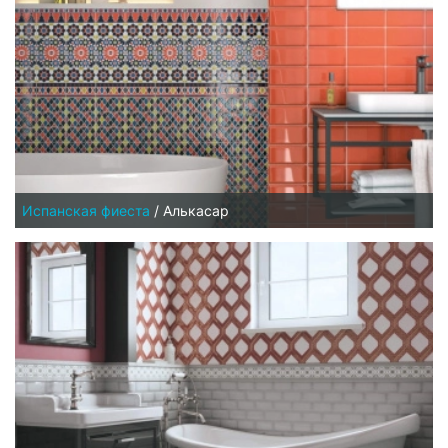
Испанская фиеста
/
Алькасар