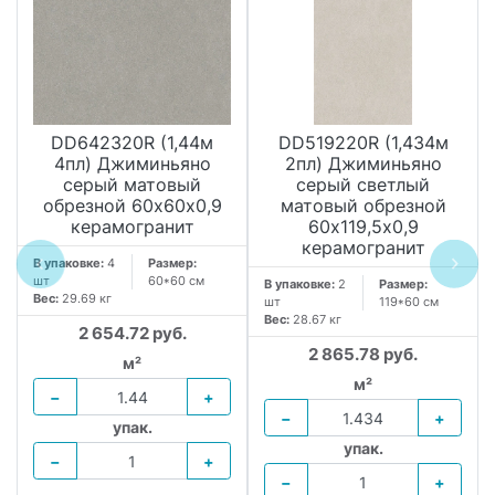
DD642320R (1,44м
DD519220R (1,434м
4пл) Джиминьяно
2пл) Джиминьяно
серый матовый
серый светлый
обрезной 60х60x0,9
матовый обрезной
керамогранит
60х119,5x0,9
керамогранит
В упаковке:
4
Размер:
шт
60*60 см
В упаковке:
2
Размер:
Вес:
29.69 кг
шт
119*60 см
Вес:
28.67 кг
2 654.72 руб.
2 865.78 руб.
м²
м²
−
+
−
+
упак.
упак.
−
+
−
+