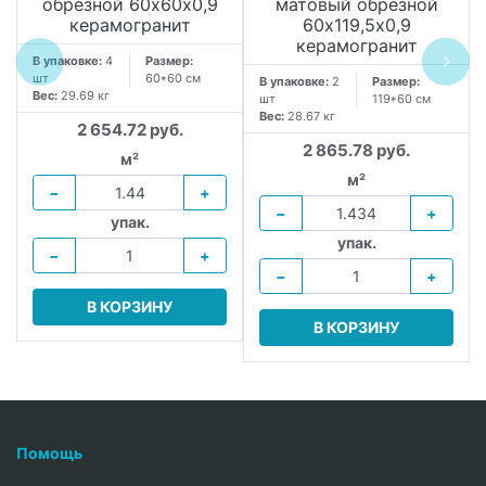
обрезной 60х60x0,9
матовый обрезной
керамогранит
60х119,5x0,9
керамогранит
В упаковке:
4
Размер:
шт
60*60 см
В упаковке:
2
Размер:
Вес:
29.69 кг
шт
119*60 см
Вес:
28.67 кг
2 654.72 руб.
2 865.78 руб.
м²
м²
−
+
−
+
упак.
упак.
−
+
−
+
В КОРЗИНУ
В КОРЗИНУ
Помощь