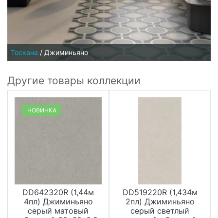
Тоскана
/
Джиминьяно
Другие товары коллекции
НОВИНКА
DD642320R (1,44м
DD519220R (1,434м
4пл) Джиминьяно
2пл) Джиминьяно
серый матовый
серый светлый