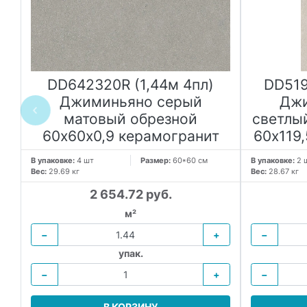
к
DD642320R (1,44м 4пл)
DD519
Джиминьяно серый
Джи
ой
матовый обрезной
светлы
60х60x0,9 керамогранит
60х119
В упаковке:
4 шт
Размер:
60*60 см
В упаковке:
2 
Вес:
29.69 кг
Вес:
28.67 кг
2 654.72 руб.
м²
−
+
−
упак.
−
+
−
В КОРЗИНУ