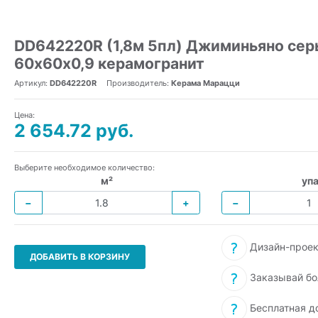
DD642220R (1,8м 5пл) Джиминьяно сер
60х60x0,9 керамогранит
Артикул:
DD642220R
Производитель:
Керама Марацци
Цена:
2 654.72 руб.
Выберите необходимое количество:
м²
упа
−
+
−
Дизайн-проек
ДОБАВИТЬ В КОРЗИНУ
Заказывай бо
Бесплатная д