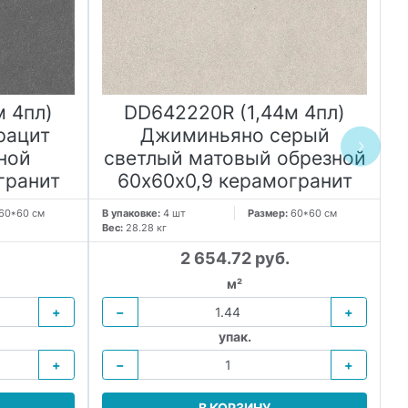
м 4пл)
DD642220R (1,44м 4пл)
рацит
Джиминьяно серый
а
ной
светлый матовый обрезной
гранит
60х60x0,9 керамогранит
60*60 см
В упаковке:
4 шт
Размер:
60*60 см
В 
Вес:
28.28 кг
Ве
2 654.72 руб.
м²
+
−
+
упак.
+
−
+
В КОРЗИНУ