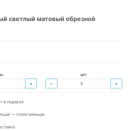
ый светлый матовый обрезной
к.
шт.
+
−
+
т в подарок
льше — плати меньше
оставка