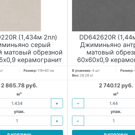
220R (1,434м 2пл)
DD642620R (1,44
миньяно серый
Джиминьяно ант
й матовый обрезной
матовый обрез
,5x0,9 керамогранит
60х60x0,9 керамо
шт
Размер:
119*60 см
В упаковке:
4 шт
Размер:
Вес:
28.28 кг
2 865.78 руб.
2 740.12 руб.
м²
м²
+
−
упак.
упак.
+
−
В КОРЗИНУ
В КОРЗИНУ