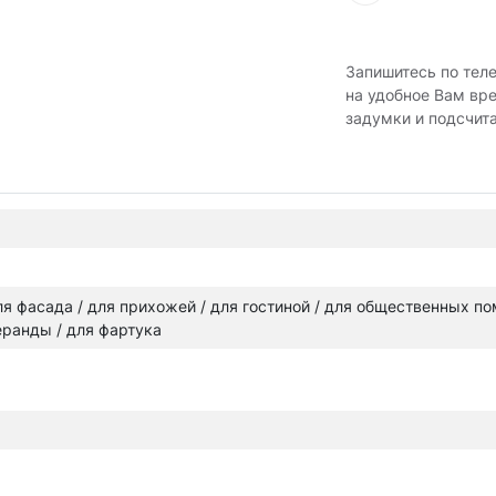
Запишитесь по тел
на удобное Вам вр
задумки и подсчит
 для фасада / для прихожей / для гостиной / для общественных п
веранды / для фартука