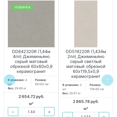
НОВИНКА
DD642320R (1,44м
DD519220R (1,434м
4пл) Джиминьяно
2пл) Джиминьяно
серый матовый
серый светлый
обрезной 60х60x0,9
матовый обрезной
керамогранит
60х119,5x0,9
керамогранит
В упаковке:
4
Размер:
шт
60*60 см
В упаковке:
2
Размер:
Вес:
29.69 кг
шт
119*60 см
Вес:
28.67 кг
2 654.72 руб.
2 865.78 руб.
м²
м²
−
+
−
+