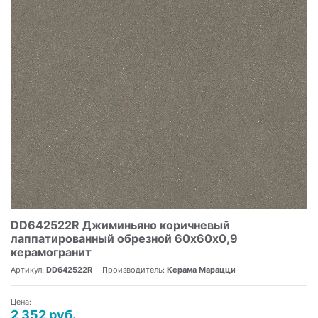
DD642522R Джиминьяно коричневый
лаппатированный обрезной 60х60x0,9
керамогранит
Артикул:
DD642522R
Производитель:
Керама Марацци
Цена:
2 352 руб.