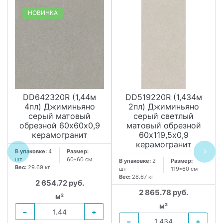
НОВИНКА
DD642320R (1,44м
DD519220R (1,434м
4пл) Джиминьяно
2пл) Джиминьяно
серый матовый
серый светлый
обрезной 60х60x0,9
матовый обрезной
керамогранит
60х119,5x0,9
керамогранит
В упаковке:
4
Размер:
шт
60*60 см
В упаковке:
2
Размер:
Вес:
29.69 кг
шт
119*60 см
Вес:
28.67 кг
2 654.72 руб.
2 865.78 руб.
м²
м²
−
+
−
+