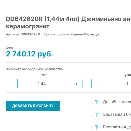
DD642620R (1,44м 4пл) Джиминьяно ан
керамогранит
Артикул:
DD642620R
Производитель:
Керама Марацци
Цена:
2 740.12 руб.
Выберите необходимое количество:
м²
упа
−
+
−
Дизайн-проек
ДОБАВИТЬ В КОРЗИНУ
Заказывай бо
Бесплатная д