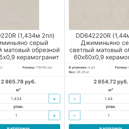
220R (1,434м 2пл)
DD642220R (1,44
миньяно серый
Джиминьяно с
й матовый обрезной
светлый матовый о
,5x0,9 керамогранит
60х60x0,9 керамо
шт
Размер:
119*60 см
В упаковке:
4 шт
Размер:
Вес:
28.28 кг
2 865.78 руб.
2 654.72 руб.
м²
м²
+
−
упак.
упак.
+
−
В КОРЗИНУ
В КОРЗИНУ