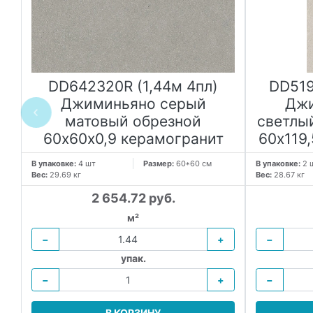
к
DD642320R (1,44м 4пл)
DD519
Джиминьяно серый
Джи
ой
матовый обрезной
светлы
60х60x0,9 керамогранит
60х119
В упаковке:
4 шт
Размер:
60*60 см
В упаковке:
2 
Вес:
29.69 кг
Вес:
28.67 кг
2 654.72 руб.
м²
−
+
−
упак.
−
+
−
В КОРЗИНУ