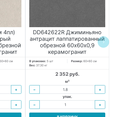
м 4пл)
DD642622R Джиминьяно
ерый
антрацит лаппатированный
брезной
обрезной 60х60x0,9
гранит
керамогранит
60*60 см
В упаковке:
5 шт
Размер:
60*60 см
В 
Вес:
37.30 кг
Ве
2 352 руб.
м²
+
−
+
упак.
+
−
+
В КОРЗИНУ