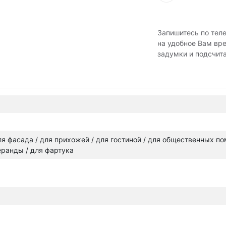
Запишитесь по тел
на удобное Вам вр
задумки и подсчит
 для фасада / для прихожей / для гостиной / для общественных п
веранды / для фартука