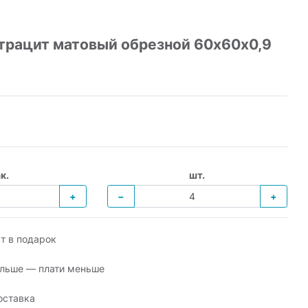
трацит матовый обрезной 60х60x0,9
к.
шт.
+
−
+
т в подарок
льше — плати меньше
оставка