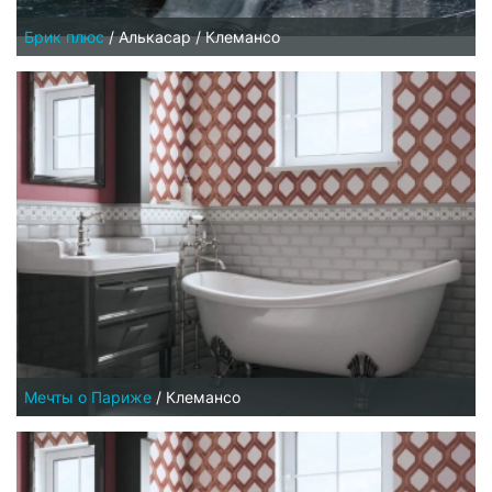
Брик плюс
/
Алькасар / Клемансо
Мечты о Париже
/
Клемансо