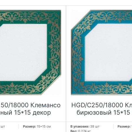
50/18000 Клемансо
HGD/C250/18000 К
еный 15*15 декор
бирюзовый 15*15
 шт
Размер:
15*15 см
В упаковке:
38 шт
Размер:
Вес:
0.274 кг