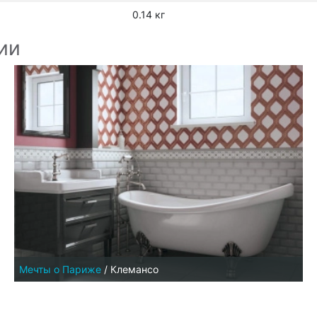
0.14 кг
ии
Мечты о Париже
/
Клемансо