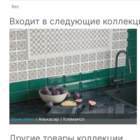
Вес
Входит в следующие коллекц
Брик плюс
/
Алькасар / Клемансо
Другие товары коллекции