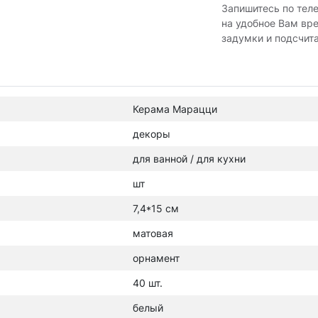
Запишитесь по тел
на удобное Вам вр
задумки и подсчит
Керама Марацци
декоры
для ванной / для кухни
шт
7,4*15 см
матовая
орнамент
40 шт.
белый