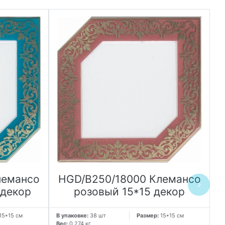
лемансо
HGD/B250/18000 Клемансо
 декор
розовый 15*15 декор
15*15 см
В упаковке:
38 шт
Размер:
15*15 см
В 
Вес:
0.274 кг
Ве