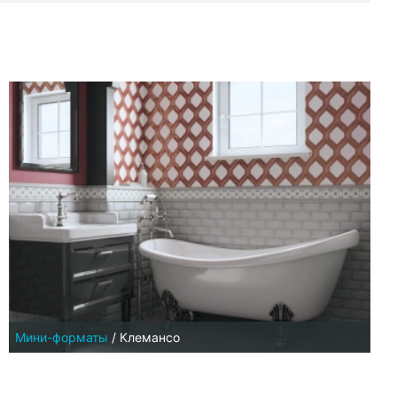
Мини-форматы
/
Клемансо