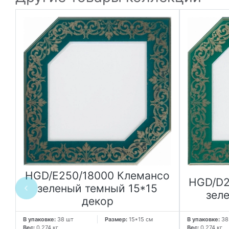
HGD/E250/18000 Клемансо
HGD/D2
зеленый темный 15*15
зел
декор
В упаковке:
38 шт
Размер:
15*15 см
В упаковке:
38
Вес:
0.274 кг
Вес:
0.274 кг