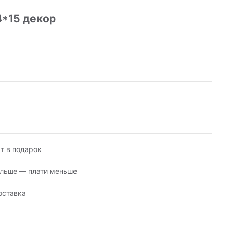
4*15 декор
т в подарок
льше — плати меньше
оставка