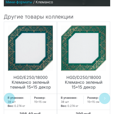
Мини-форматы
/
Клемансо
Другие товары коллекции
HGD/E250/18000
HGD/D250/18000
Клемансо зеленый
Клемансо зеленый
темный 15*15 декор
15*15 декор
В упаковке:
Размер:
В упаковке:
Размер:
38 шт
15*15 см
38 шт
15*15 см
Вес:
0.274 кг
Вес:
0.274 кг
398.40 руб.
390 руб.