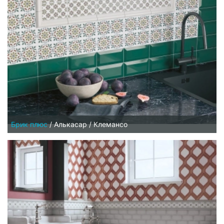
Брик плюс
/
Алькасар / Клемансо