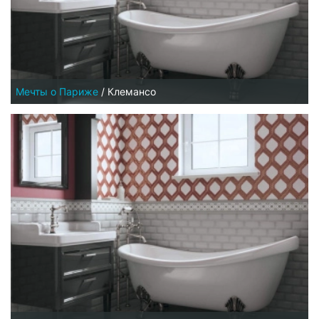
Мечты о Париже
/
Клемансо