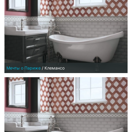
Мечты о Париже
/
Клемансо