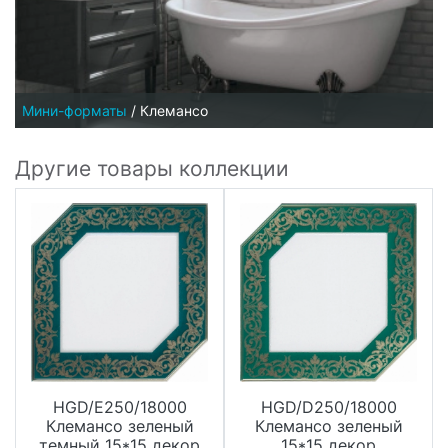
Мини-форматы
/
Клемансо
Другие товары коллекции
HGD/E250/18000
HGD/D250/18000
Клемансо зеленый
Клемансо зеленый
темный 15*15 декор
15*15 декор