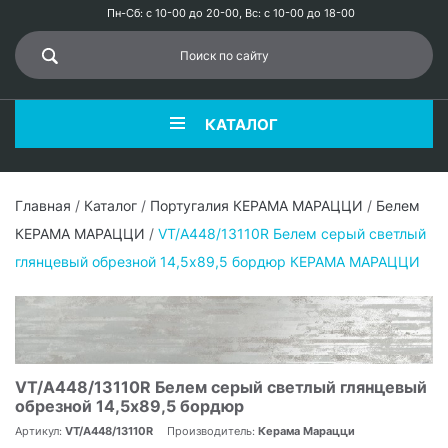
Пн-Сб: с 10-00 до 20-00, Вс: с 10-00 до 18-00
КАТАЛОГ
Главная
/
Каталог
/
Португалия КЕРАМА МАРАЦЦИ
/
Белем
КЕРАМА МАРАЦЦИ
/
VT/A448/13110R Белем серый светлый
глянцевый обрезной 14,5x89,5 бордюр КЕРАМА МАРАЦЦИ
VT/A448/13110R Белем серый светлый глянцевый
обрезной 14,5x89,5 бордюр
Артикул:
VT/A448/13110R
Производитель:
Керама Марацци