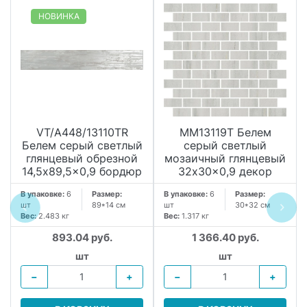
НОВИНКА
VT/A448/13110TR
MM13119T Белем
Белем серый светлый
серый светлый
глянцевый обрезной
мозаичный глянцевый
14,5x89,5x0,9 бордюр
32x30x0,9 декор
В упаковке:
6
Размер:
В упаковке:
6
Размер:
шт
89*14 см
шт
30*32 см
Вес:
2.483 кг
Вес:
1.317 кг
893.04 руб.
1 366.40 руб.
шт
шт
−
+
−
+