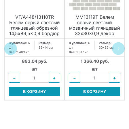
VT/A448/13110TR
MM13119T Белем
Белем серый светлый
серый светлый
глянцевый обрезной
мозаичный глянцевый
14,5x89,5x0,9 бордюр
32x30x0,9 декор
В упаковке:
6
Размер:
В упаковке:
6
Размер:
шт
89*14 см
шт
30*32 см
Вес:
2.483 кг
Вес:
1.317 кг
893.04 руб.
1 366.40 руб.
шт
шт
−
+
−
+
В КОРЗИНУ
В КОРЗИНУ