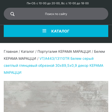
Пн-Сб: с 10-00 до 20-00, Вс: с 10-00 до 18-00
КАТАЛОГ
Главная
/
Каталог
/
Португалия КЕРАМА МАРАЦЦИ
/
Белем
КЕРАМА МАРАЦЦИ
/
VT/A443/13110TR Белем серый
светлый глянцевый обрезной 30x89,5х0,9 декор КЕРАМА
МАРАЦЦИ