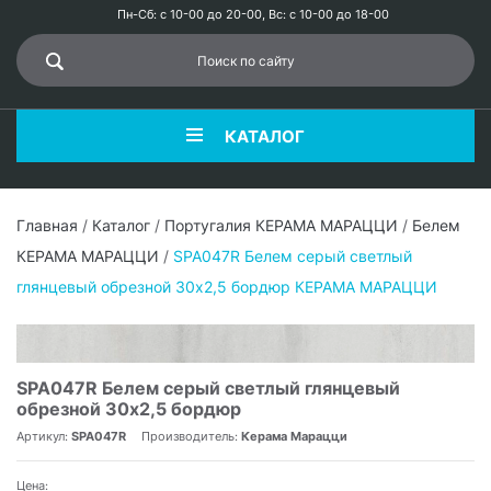
Пн-Сб: с 10-00 до 20-00, Вс: с 10-00 до 18-00
КАТАЛОГ
Главная
/
Каталог
/
Португалия КЕРАМА МАРАЦЦИ
/
Белем
КЕРАМА МАРАЦЦИ
/
SPA047R Белем серый светлый
глянцевый обрезной 30х2,5 бордюр КЕРАМА МАРАЦЦИ
SPA047R Белем серый светлый глянцевый
обрезной 30х2,5 бордюр
Артикул:
SPA047R
Производитель:
Керама Марацци
Цена: