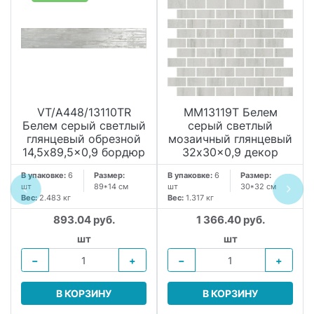
VT/A448/13110TR
MM13119T Белем
Белем серый светлый
серый светлый
глянцевый обрезной
мозаичный глянцевый
14,5x89,5x0,9 бордюр
32x30x0,9 декор
В упаковке:
6
Размер:
В упаковке:
6
Размер:
шт
89*14 см
шт
30*32 см
Вес:
2.483 кг
Вес:
1.317 кг
893.04 руб.
1 366.40 руб.
шт
шт
−
+
−
+
В КОРЗИНУ
В КОРЗИНУ