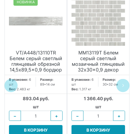
НОВИНКА
VT/A448/13110TR
MM13119T Белем
Белем серый светлый
серый светлый
глянцевый обрезной
мозаичный глянцевый
14,5x89,5x0,9 бордюр
32x30x0,9 декор
В упаковке:
6
Размер:
В упаковке:
6
Размер:
шт
89*14 см
шт
30*32 см
Вес:
2.483 кг
Вес:
1.317 кг
893.04 руб.
1 366.40 руб.
шт
шт
−
+
−
+
В КОРЗИНУ
В КОРЗИНУ