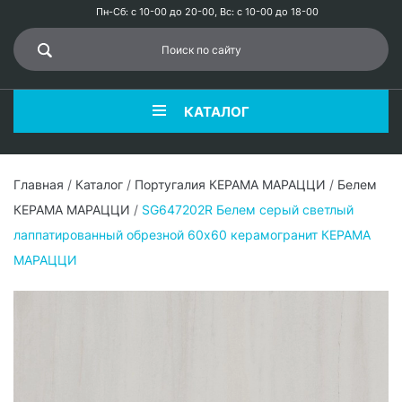
Пн-Сб: с 10-00 до 20-00, Вс: с 10-00 до 18-00
КАТАЛОГ
Главная
/
Каталог
/
Португалия КЕРАМА МАРАЦЦИ
/
Белем
КЕРАМА МАРАЦЦИ
/
SG647202R Белем серый светлый
лаппатированный обрезной 60х60 керамогранит КЕРАМА
МАРАЦЦИ