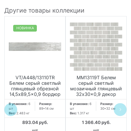
Другие товары коллекции
НОВИНКА
VT/A448/13110TR
MM13119T Белем
Белем серый светлый
серый светлый
глянцевый обрезной
мозаичный глянцевый
14,5x89,5x0,9 бордюр
32x30x0,9 декор
В упаковке:
6
Размер:
В упаковке:
6
Размер:
шт
89*14 см
шт
30*32 см
Вес:
2.483 кг
Вес:
1.317 кг
893.04 руб.
1 366.40 руб.
шт
шт