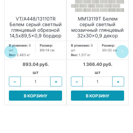
VT/A448/13110TR
MM13119T Белем
Белем серый светлый
серый светлый
глянцевый обрезной
мозаичный глянцевый
14,5x89,5x0,9 бордюр
32x30x0,9 декор
В упаковке:
6
Размер:
В упаковке:
6
Размер:
шт
89*14 см
шт
30*32 см
Вес:
2.483 кг
Вес:
1.317 кг
893.04 руб.
1 366.40 руб.
шт
шт
−
+
−
+
В КОРЗИНУ
В КОРЗИНУ