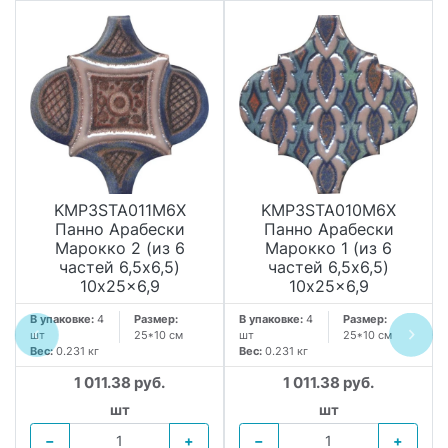
KMP3STA011M6X
KMP3STA010M6X
Панно Арабески
Панно Арабески
Марокко 2 (из 6
Марокко 1 (из 6
частей 6,5x6,5)
частей 6,5x6,5)
10x25x6,9
10x25x6,9
В упаковке:
4
Размер:
В упаковке:
4
Размер:
шт
25*10 см
шт
25*10 см
Вес:
0.231 кг
Вес:
0.231 кг
1 011.38 руб.
1 011.38 руб.
шт
шт
−
+
−
+