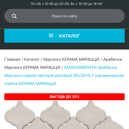
Пн-Сб: с 10-00 до 20-00, Вс: с 10-00 до 18-00
КАТАЛОГ
Главная
/
Каталог
/
Марокко КЕРАМА МАРАЦЦИ
/
Арабески
Марокко КЕРАМА МАРАЦЦИ
/
KM2630M0041N Арабески
Марокко серый светлый матовый 26x30x0,7 керамическая
плитка КЕРАМА МАРАЦЦИ
ВЫГОДА ДО 25%