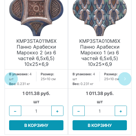
KMP3STA011M6X
KMP3STA010M6X
Панно Арабески
Панно Арабески
Марокко 2 (из 6
Марокко 1 (из 6
частей 6,5x6,5)
частей 6,5x6,5)
10x25x6,9
10x25x6,9
В упаковке:
4
Размер:
В упаковке:
4
Размер:
шт
25*10 см
шт
25*10 см
Вес:
0.231 кг
Вес:
0.231 кг
1 011.38 руб.
1 011.38 руб.
шт
шт
−
+
−
+
В КОРЗИНУ
В КОРЗИНУ