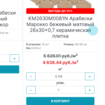
ВЫГОДА ДО 25%
абески
KM2630M0081N Арабески
вый
Марокко бежевый матовый
екор
26x30x0,7 керамическая
6*6 см
плитка
В упаковке:
10 шт
Размер:
30*26 см
В 
Вес:
8.63 кг
Ве
2
5 626.01 руб./м
+
2
4 638.44 руб./м
м²
−
+
упак.
−
+
В КОРЗИНУ