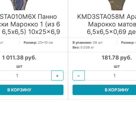
STA010M6X Панно
KMD3STA058M Ар
ки Марокко 1 (из 6
Марокко мато
 6,5x6,5) 10x25x6,9
6,5x6,5x0,69 д
шт
Размер:
25*10 см
В упаковке:
26 шт
Размер:
Вес:
0.038 кг
1 011.38 руб.
181.78 руб.
шт
шт
+
−
В КОРЗИНУ
В КОРЗИНУ