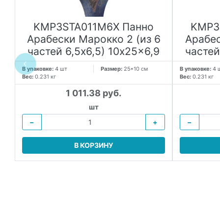
KMP3STA011M6X Панно
KMP3
и
Арабески Марокко 2 (из 6
Арабес
частей 6,5x6,5) 10x25x6,9
частей
В упаковке:
4 шт
Размер:
25*10 см
В упаковке:
4 
Вес:
0.231 кг
Вес:
0.231 кг
1 011.38 руб.
шт
−
+
−
В КОРЗИНУ