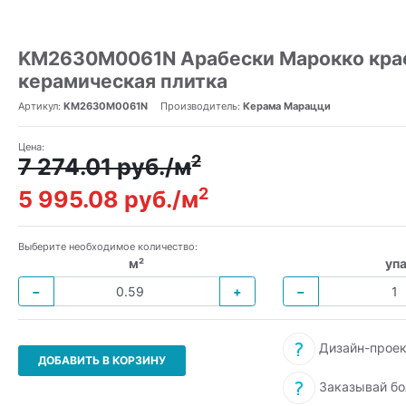
KM2630M0061N Арабески Марокко кра
керамическая плитка
Артикул:
KM2630M0061N
Производитель:
Керама Марацци
Цена:
2
7 274.01 руб./м
2
5 995.08 руб./м
Выберите необходимое количество:
м²
упа
−
+
−
Дизайн-проек
ДОБАВИТЬ В КОРЗИНУ
Заказывай бо