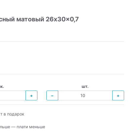
сный матовый 26x30x0,7
к.
шт.
+
−
+
т в подарок
льше — плати меньше