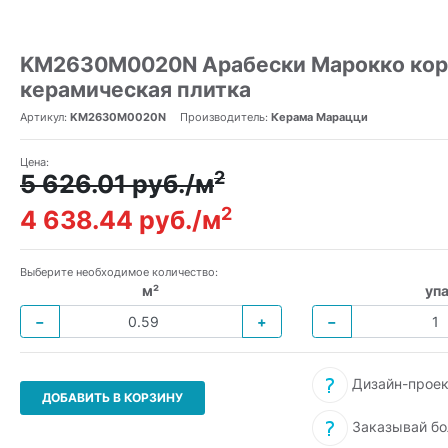
KM2630M0020N Арабески Марокко кор
керамическая плитка
Артикул:
KM2630M0020N
Производитель:
Керама Марацци
Цена:
2
5 626.01 руб./м
2
4 638.44 руб./м
Выберите необходимое количество:
м²
упа
−
+
−
Дизайн-проек
ДОБАВИТЬ В КОРЗИНУ
Заказывай бо