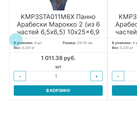
KMP3STA011M6X Панно
KMP3
и
Арабески Марокко 2 (из 6
Арабес
частей 6,5x6,5) 10x25x6,9
частей
В упаковке:
4 шт
Размер:
25*10 см
В упаковке:
4 
Вес:
0.231 кг
Вес:
0.231 кг
1 011.38 руб.
шт
−
+
−
В КОРЗИНУ