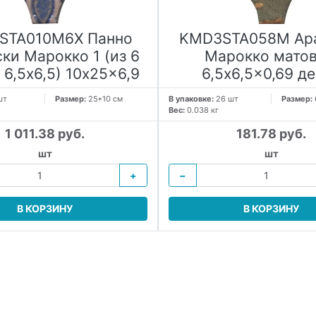
STA010M6X Панно
KMD3STA058M Ар
ки Марокко 1 (из 6
Марокко мато
 6,5x6,5) 10x25x6,9
6,5x6,5x0,69 д
шт
Размер:
25*10 см
В упаковке:
26 шт
Размер:
Вес:
0.038 кг
1 011.38 руб.
181.78 руб.
шт
шт
+
−
В КОРЗИНУ
В КОРЗИНУ