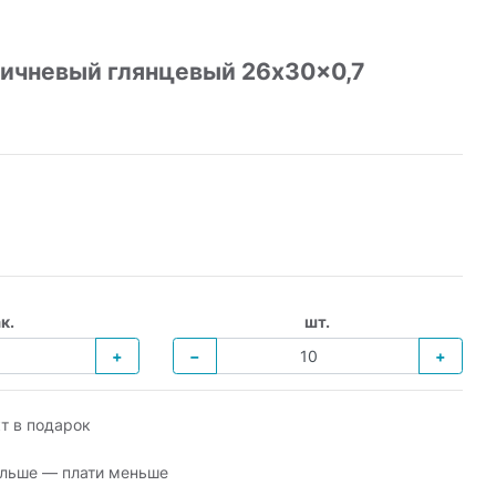
ичневый глянцевый 26x30x0,7
к.
шт.
+
−
+
т в подарок
льше — плати меньше