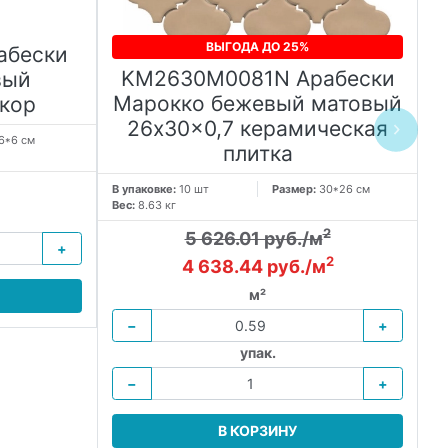
ВЫГОДА ДО 25%
абески
KM2630M0081N Арабески
вый
Марокко бежевый матовый
екор
26x30x0,7 керамическая
6*6 см
плитка
В упаковке:
10 шт
Размер:
30*26 см
В 
Вес:
8.63 кг
Ве
2
5 626.01 руб./м
+
2
4 638.44 руб./м
м²
−
+
упак.
−
+
В КОРЗИНУ