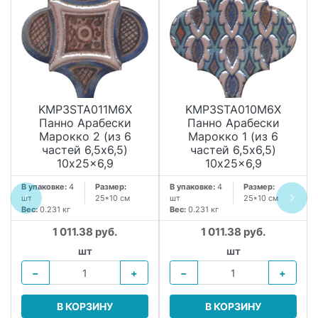
KMP3STA011M6X
KMP3STA010M6X
Панно Арабески
Панно Арабески
Марокко 2 (из 6
Марокко 1 (из 6
частей 6,5x6,5)
частей 6,5x6,5)
10x25x6,9
10x25x6,9
В упаковке:
4
Размер:
В упаковке:
4
Размер:
шт
25*10 см
шт
25*10 см
Вес:
0.231 кг
Вес:
0.231 кг
1 011.38 руб.
1 011.38 руб.
шт
шт
−
+
−
+
В КОРЗИНУ
В КОРЗИНУ