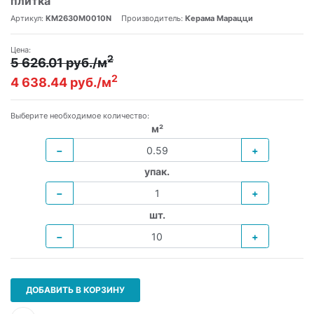
плитка
Артикул:
KM2630M0010N
Производитель:
Керама Марацци
Цена:
2
5 626.01 руб./м
2
4 638.44 руб./м
Выберите необходимое количество:
м²
−
+
упак.
−
+
шт.
−
+
ДОБАВИТЬ В КОРЗИНУ