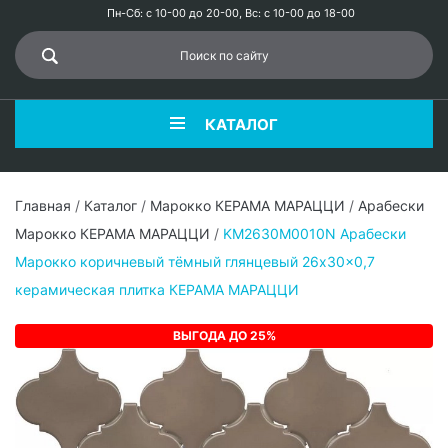
Пн-Сб: с 10-00 до 20-00, Вс: с 10-00 до 18-00
КАТАЛОГ
Главная
/
Каталог
/
Марокко КЕРАМА МАРАЦЦИ
/
Арабески
Марокко КЕРАМА МАРАЦЦИ
/
KM2630M0010N Арабески
Марокко коричневый тёмный глянцевый 26x30x0,7
керамическая плитка КЕРАМА МАРАЦЦИ
ВЫГОДА ДО 25%