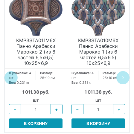
KMP3STA011M6X
KMP3STA010M6X
Панно Арабески
Панно Арабески
Марокко 2 (из 6
Марокко 1 (из 6
частей 6,5x6,5)
частей 6,5x6,5)
10x25x6,9
10x25x6,9
В упаковке:
4
Размер:
В упаковке:
4
Размер:
шт
25*10 см
шт
25*10 см
Вес:
0.231 кг
Вес:
0.231 кг
1 011.38 руб.
1 011.38 руб.
шт
шт
−
+
−
+
В КОРЗИНУ
В КОРЗИНУ