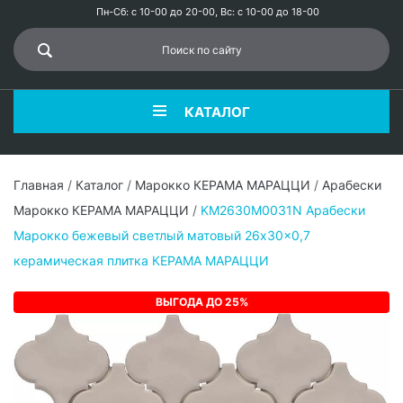
Пн-Сб: с 10-00 до 20-00, Вс: с 10-00 до 18-00
КАТАЛОГ
Главная
/
Каталог
/
Марокко КЕРАМА МАРАЦЦИ
/
Арабески
Марокко КЕРАМА МАРАЦЦИ
/
KM2630M0031N Арабески
Марокко бежевый светлый матовый 26x30x0,7
керамическая плитка КЕРАМА МАРАЦЦИ
ВЫГОДА ДО 25%