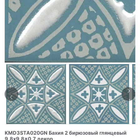
KMD3STA020GN Бахия 2 бирюзовый глянцевый
9,8x9,8x0,7 декор