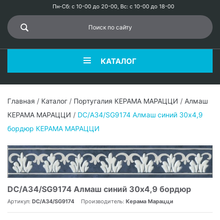
Пн-Сб: с 10-00 до 20-00, Вс: с 10-00 до 18-00
КАТАЛОГ
Главная
/
Каталог
/
Португалия КЕРАМА МАРАЦЦИ
/
Алмаш
КЕРАМА МАРАЦЦИ
/
DC/A34/SG9174 Алмаш синий 30х4,9
бордюр КЕРАМА МАРАЦЦИ
DC/A34/SG9174 Алмаш синий 30х4,9 бордюр
Артикул:
DC/A34/SG9174
Производитель:
Керама Марацци