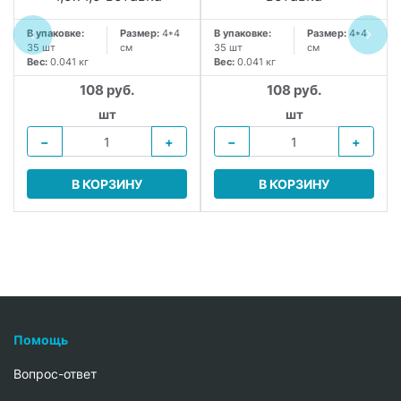
В упаковке:
Размер:
4*4
В упаковке:
Размер:
4*4
35 шт
см
35 шт
см
Вес:
0.041 кг
Вес:
0.041 кг
108 руб.
108 руб.
.
шт
шт
−
+
−
+
В КОРЗИНУ
В КОРЗИНУ
Помощь
Вопрос-ответ