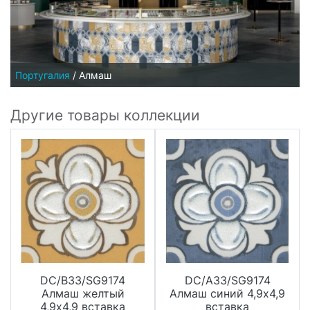
Португалия
/
Алмаш
Другие товары коллекции
DC/B33/SG9174
DC/A33/SG9174
Алмаш желтый
Алмаш синий 4,9х4,9
4,9х4,9 вставка
вставка